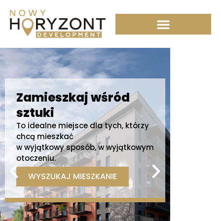
Przejdź
do
treści
eszkaj wśród
Osiedle LOFT
i
Tworzymy strefę kom
e miejsce dla tych, którzy
miejscu otoczonym zi
szkać
owy sposób, w wyjątkowym
WYSZUKAJ MIESZ
u.
KAJ MIESZKANIE