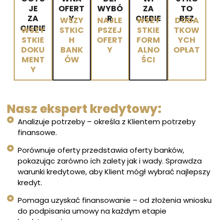
JE
OFERT
WYBÓ
ZA
TO
ZA
Y
R
CIEBIE
BEZ
WSZY
NAJLE
WSZY
DODA
CIEBIE
WSZY
STKIC
PSZEJ
STKIE
TKOW
STKIE
H
OFERT
FORM
YCH
DOKU
BANK
Y
ALNO
OPŁAT
MENT
ÓW
ŚCI
Y
Nasz ekspert kredytowy:
Analizuje potrzeby – określa z Klientem potrzeby
finansowe.
Porównuje oferty przedstawia oferty banków,
pokazując zarówno ich zalety jak i wady. Sprawdza
warunki kredytowe, aby Klient mógł wybrać najlepszy
kredyt.
Pomaga uzyskać finansowanie – od złożenia wniosku
do podpisania umowy na każdym etapie