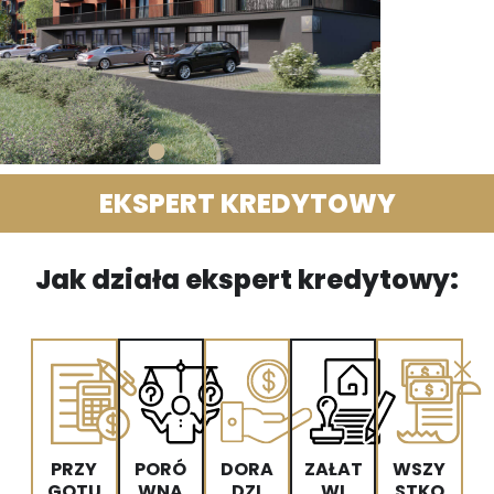
EKSPERT KREDYTOWY
Jak działa ekspert kredytowy:
PRZY
PORÓ
DORA
ZAŁAT
WSZY
GOTU
WNA
DZI
WI
STKO