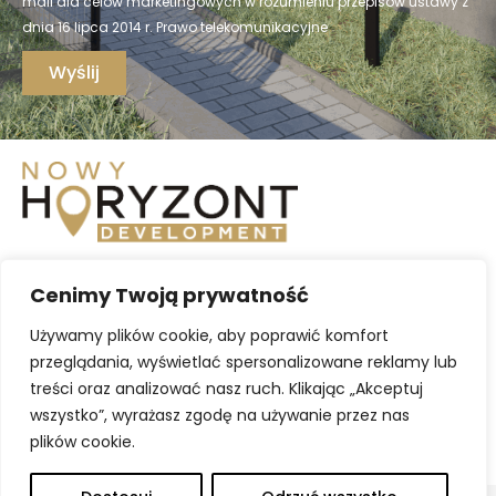
mail dla celów marketingowych w rozumieniu przepisów ustawy z
dnia 16 lipca 2014 r. Prawo telekomunikacyjne
Wyślij
BIURO SPRZEDAŻY
Cenimy Twoją prywatność
Krasne 32A/27
+48 729 970 308
Używamy plików cookie, aby poprawić komfort
+48 729 886 395
przeglądania, wyświetlać spersonalizowane reklamy lub
biuro@nhdevelopment.pl
treści oraz analizować nasz ruch. Klikając „Akceptuj
wszystko”, wyrażasz zgodę na używanie przez nas
GODZINY OTWARCIA
plików cookie.
Poniedziałek - Piątek 8:00 - 16:00