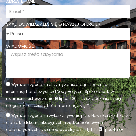
ADRES E-MAIL
SKĄD DOWIEDZIAŁEŚ SIĘ O NASZEJ OFERCIE?
WIADOMOŚĆ
Wyrażam zgodę na otrzymywanie drogą elektroniczną
informacji handlowych od Nowy Horyzont Sp. z o.o. sp.k. w
rozumieniu ustawy z dnia 18 lipca 2002 r. o świadczeniu usług
drogą elektroniczną o treści marketingowej. *
Wyrażam zgodę na wykorzystywanie przez Nowy Horyzont Sp. z
o.o. sp.k. telekomunikacyjnych urządzeń końcowych i
automatycznych systemów wywołujących tj. telefon, poczta e-