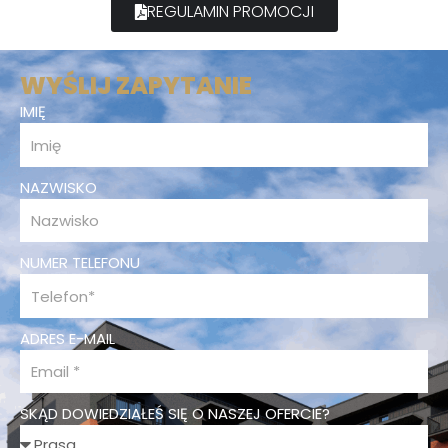
REGULAMIN PROMOCJI
WYŚLIJ ZAPYTANIE
IMIĘ
NAZWISKO
NUMER TELEFONU
ADRES E-MAIL
SKĄD DOWIEDZIAŁEŚ SIĘ O NASZEJ OFERCIE?