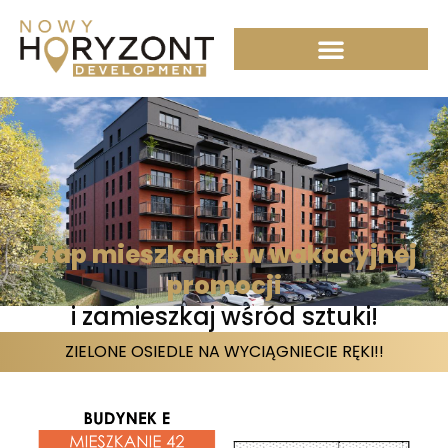
Przejdź
do
treści
Złap mieszkanie w wakacyjnej
promocji
i zamieszkaj wśród sztuki!
ZIELONE OSIEDLE NA WYCIĄGNIECIE RĘKI!!