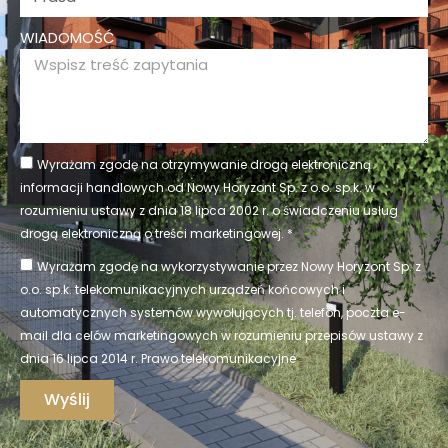
WIADOMOŚĆ
Wyrażam zgodę na otrzymywanie drogą elektroniczną
informacji handlowych od Nowy Horyzont Sp. z o.o. sp.k. w
rozumieniu ustawy z dnia 18 lipca 2002 r. o świadczeniu usług
drogą elektroniczną o treści marketingowej. *
Wyrażam zgodę na wykorzystywanie przez Nowy Horyzont Sp. z
o.o. sp.k. telekomunikacyjnych urządzeń końcowych i
automatycznych systemów wywołujących tj. telefon, poczta e-
mail dla celów marketingowych w rozumieniu przepisów ustawy z
dnia 16 lipca 2014 r. Prawo telekomunikacyjne
Wyślij