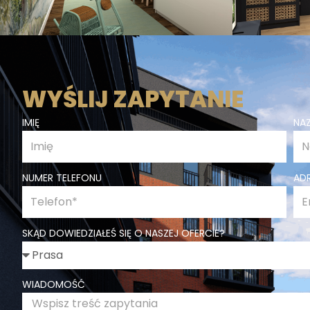
WYŚLIJ ZAPYTANIE
IMIĘ
NA
NUMER TELEFONU
ADR
SKĄD DOWIEDZIAŁEŚ SIĘ O NASZEJ OFERCIE?
WIADOMOŚĆ