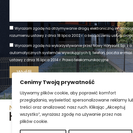
Wyrażam zgodę na otrzymywanie drogą elektroniczną informacji 
rozumieniu ustawy z dnia 18 lipca 2002 r. o świadczeniu usług drogą 
Wyrażam zgodę na wykorzystywanie przez Nowy Horyzont Sp. z o.
automatycznych systemów wywołujących tj. telefon, poczta e-mail
ustawy z dnia 16 lipca 2014 r. Prawo telekomunikacyjne
Wyślij
Cenimy Twoją prywatność
Używamy plików cookie, aby poprawić komfort
przeglądania, wyświetlać spersonalizowane reklamy lu
treści oraz analizować nasz ruch. Klikając „Akceptuj
wszystko”, wyrażasz zgodę na używanie przez nas
plików cookie.