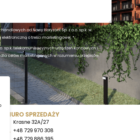
handlowych od Nowy Horyzont Sp. z o.o. sp.k. w
elektroniczną o treści marketingowej. *
o. sp.k. telekomunikacyjnych urządzeń końcowych i
 dla celów marketingowych w rozumieniu przepisów
b
BIURO SPRZEDAŻY
Krasne 32A/27
+48 729 970 308
+48 729 886 395