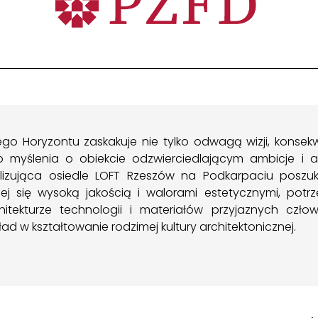
go Horyzontu zaskakuje nie tylko odwagą wizji, konsek
yślenia o obiekcie odzwierciedlającym ambicje i as
alizująca osiedle LOFT Rzeszów na Podkarpaciu po
ącej się wysoką jakością i walorami estetycznymi, pot
tekturze technologii i materiałów przyjaznych człowi
ad w kształtowanie rodzimej kultury architektonicznej.