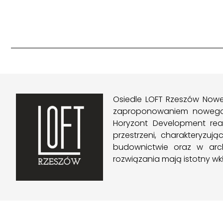
Osiedle LOFT Rzeszów Nowe
zaproponowaniem nowego m
Horyzont Development re
przestrzeni, charakteryzuj
budownictwie oraz w archi
rozwiązania mają istotny wkł