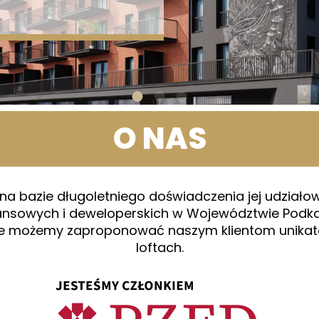
O NAS
a bazie długoletniego doświadczenia jej udziałow
nansowych i deweloperskich w Województwie Podk
rcie możemy zaproponować naszym klientom unika
loftach.