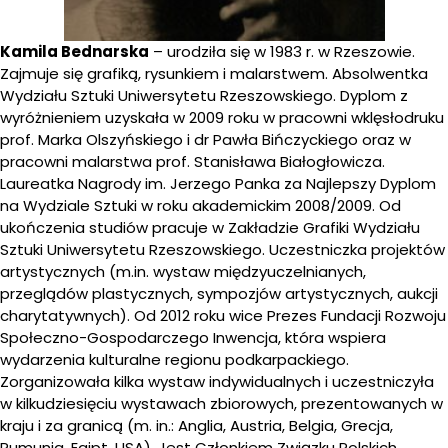
Kamila Bednarska
– urodziła się w 1983 r. w Rzeszowie.
Zajmuje się grafiką, rysunkiem i malarstwem. Absolwentka
Wydziału Sztuki Uniwersytetu Rzeszowskiego. Dyplom z
wyróżnieniem uzyskała w 2009 roku w pracowni wklęsłodruku
prof. Marka Olszyńskiego i dr Pawła Bińczyckiego oraz w
pracowni malarstwa prof. Stanisława Białogłowicza.
Laureatka Nagrody im. Jerzego Panka za Najlepszy Dyplom
na Wydziale Sztuki w roku akademickim 2008/2009. Od
ukończenia studiów pracuje w Zakładzie Grafiki Wydziału
Sztuki Uniwersytetu Rzeszowskiego. Uczestniczka projektów
artystycznych (m.in. wystaw międzyuczelnianych,
przeglądów plastycznych, sympozjów artystycznych, aukcji
charytatywnych). Od 2012 roku wice Prezes Fundacji Rozwoju
Społeczno-Gospodarczego Inwencja, która wspiera
wydarzenia kulturalne regionu podkarpackiego.
Zorganizowała kilka wystaw indywidualnych i uczestniczyła
w kilkudziesięciu wystawach zbiorowych, prezentowanych w
kraju i za granicą (m. in.: Anglia, Austria, Belgia, Grecja,
Rumunia, Egipt, USA). Jest Członkiem Związku Polskich