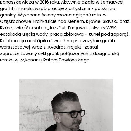
Banaszkiewicza w 2016 roku. Aktywnie działa w tematyce
graffiti i muralu, współpracuje z artystami z polski i za
granicy. Wykonane ściany można oglądać m.in. w
Częstochowie, Frankfurcie nad Menem, Kijowie, Slavsku oraz
Rzeszowie (Saksofon „Jazz” ul. Targowa; bulwary WSK
estakada ujęcia wody; praca zbiorowa – tunel pod zaporą).
Kolaboracja nastąpiła również na płaszczyźnie grafiki
warsztatowej, wraz z „Kvadrat Projekt” został
zaprezentowany cykl grafik połączonych z designerską
ramką w wykonaniu Rafała Pawłowskiego.