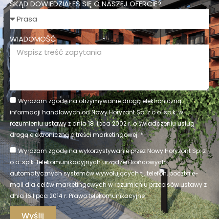
SKĄD DOWIEDZIAŁEŚ SIĘ O NASZEJ OFERCIE?
WIADOMOŚĆ
Wyrażam zgodę na otrzymywanie drogą elektroniczną
informacji handlowych od Nowy Horyzont Sp. z o.o. sp.k. w
rozumieniu ustawy z dnia 18 lipca 2002 r. o świadczeniu usług
drogą elektroniczną o treści marketingowej. *
Wyrażam zgodę na wykorzystywanie przez Nowy Horyzont Sp. z
o.o. sp.k. telekomunikacyjnych urządzeń końcowych i
automatycznych systemów wywołujących tj. telefon, poczta e-
mail dla celów marketingowych w rozumieniu przepisów ustawy z
dnia 16 lipca 2014 r. Prawo telekomunikacyjne
Wyślij