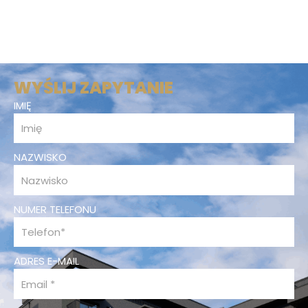
WYŚLIJ ZAPYTANIE
IMIĘ
NAZWISKO
NUMER TELEFONU
ADRES E-MAIL