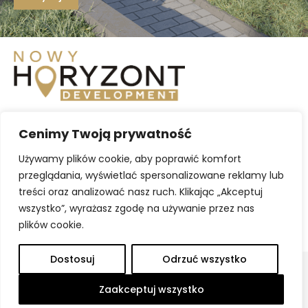
BIURO SPRZEDAŻY
Cenimy Twoją prywatność
Krasne 32A/27
+48 729 970 308
Używamy plików cookie, aby poprawić komfort
+48 729 886 395
przeglądania, wyświetlać spersonalizowane reklamy lub
biuro@nhdevelopment.pl
treści oraz analizować nasz ruch. Klikając „Akceptuj
wszystko”, wyrażasz zgodę na używanie przez nas
GODZINY OTWARCIA
plików cookie.
Poniedziałek - Piątek 8:00 - 16:00
Dostosuj
Odrzuć wszystko
Copyright: Nowy Horyzont Development Sp. z o.o. | Strona
Zaakceptuj wszystko
wykorzystuje pliki Cookies